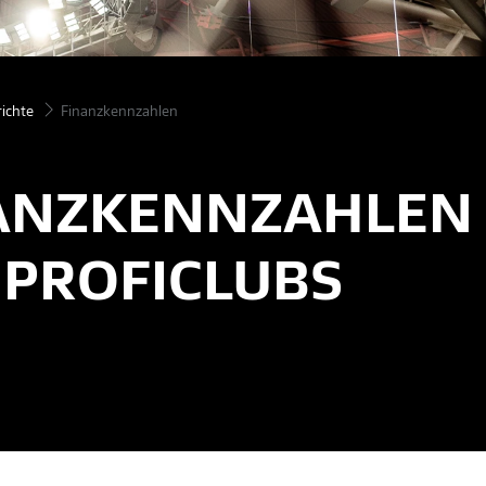
richte
Finanzkennzahlen
ANZ­KENNZAHLEN
 PROFICLUBS