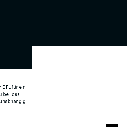
 DFL für ein
u bei, das
– unabhängig