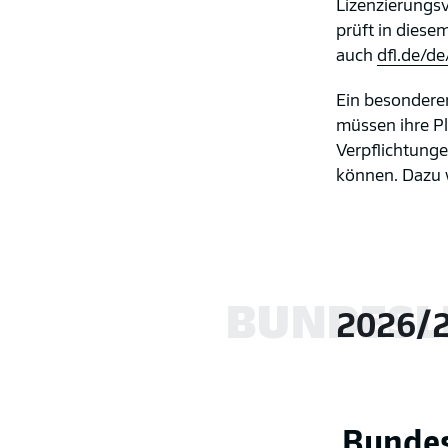
Lizenzierungsv
prüft in diese
auch
dfl.de/de
Ein besonderer
müssen ihre Pl
Verpflichtung
können. Dazu w
BUNDESL
2026/
Bundes