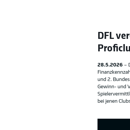
DFL ver
Proficl
28.5.2026
– D
Finanzkennzahl
und 2. Bundesl
Gewinn- und V
Spielervermitt
bei jenen Clubs