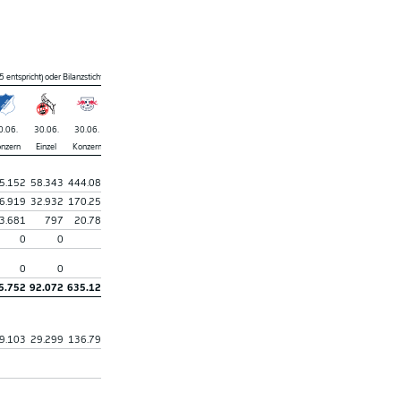
 entspricht) oder Bilanzstichtag 31.12.2025 (wenn Geschäftsjahr dem Kalenderjahr 2025 entspricht)
0.06.
30.06.
30.06.
31.12.
30.06.
31.12.
30.06.
30.06.
30.06.
31.12.
nzern
Einzel
Konzern
Konzern
Einzel
Einzel
Konzern
Einzel
Konzern
Konzern
5.152
58.343
444.089
380.777
31.244
132.851
547.078
6.901
61.643
215.374
6.919
32.932
170.255
230.245
31.045
33.922
397.971
14.388
19.710
133.541
3.681
797
20.785
21.757
3.256
5.634
8.139
304
1.692
11.940
0
0
0
0
0
4.748
0
0
1.117
0
0
0
0
0
0
0
1.860
0
0
0
5.752
92.072
635.129
632.779
65.544
177.155
955.047
21.594
84.163
360.854
9.103
29.299
136.791
200.476
34.313
44.947
585.503
6.444
−99.070
90.265
682