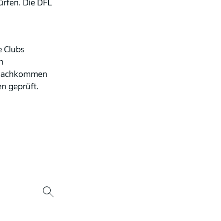
ürfen. Die DFL
e Clubs
n
n nachkommen
n geprüft.