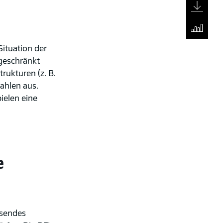
PDF-Generato
Kennzahlen
Situation der
ngeschränkt
rukturen (z. B.
ahlen aus.
ielen eine
e
ssendes