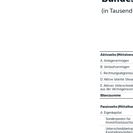
(in Tausend
Aktivseite (Mittelve
A. Anlagevermögen
B. Umlaufvermögen
C. Rechnungsabgrenzu
D. Aktive latente Steu
E. Aktiver Unterschieds
aus der Vermögensve
Bilanzsumme
Passivseite (Mittelhe
A. Eigenkapital
Sonderposten für
Investitions­zuschü
Unterschieds­betra
Kapitalkonsolidier