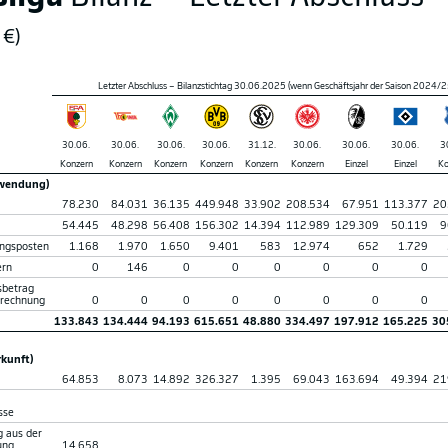
 €)
Letzter Abschluss – Bilanzstichtag 30.06.2025 (wenn Geschäftsjahr der Saison 2024/25
30.06.
30.06.
30.06.
30.06.
31.12.
30.06.
30.06.
30.06.
3
Konzern
Konzern
Konzern
Konzern
Konzern
Konzern
Einzel
Einzel
Ko
rwendung)
78.230
84.031
36.135
449.948
33.902
208.534
67.951
113.377
20
54.445
48.298
56.408
156.302
14.394
112.989
129.309
50.119
9
ngsposten
1.168
1.970
1.650
9.401
583
12.974
652
1.729
ern
0
146
0
0
0
0
0
0
­betrag
rrechnung
0
0
0
0
0
0
0
0
133.843
134.444
94.193
615.651
48.880
334.497
197.912
165.225
30
rkunft)
64.853
8.073
14.892
326.327
1.395
69.043
163.694
49.394
21
sse
g aus der
ung
14.658