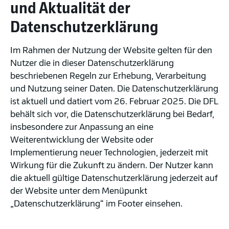
und Aktualität der
adidas
aws
DAZN
EA
Milka
ServiceNow
Sky
Sorare
Tipico
Topps
fun
Sports
fris
Datenschutzerklärung
FC
Im Rahmen der Nutzung der Website gelten für den
Nutzer die in dieser Datenschutzerklärung
beschriebenen Regeln zur Erhebung, Verarbeitung
Rechtliche Hinweise
Datenschutzerklärung
Impressum
Medienkontakt
Fußzeilennavigation
Unternehmenswebsite
und Nutzung seiner Daten. Die Datenschutzerklärung
ist aktuell und datiert vom 26. Februar 2025. Die DFL
LinkedIn
Twitter
YouTube
behält sich vor, die Datenschutzerklärung bei Bedarf,
Social
insbesondere zur Anpassung an eine
Media
Veröffentlicht am 26.01.2026,
Weiterentwicklung der Website oder
© DFL Deutsche Fußball Liga GmbH 2026
Navigation
Implementierung neuer Technologien, jederzeit mit
Wirkung für die Zukunft zu ändern. Der Nutzer kann
die aktuell gültige Datenschutzerklärung jederzeit auf
der Website unter dem Menüpunkt
„Datenschutzerklärung“ im Footer einsehen.