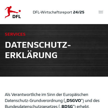
DFL-Wirtschaftsreport
24/25
Hau
öff
Sprungmarken
Springe
Springe
Springe
direkt
direkt
direkt
SERVICES
zu
zum
zur
DATENSCHUTZ­
Hauptinhalt
Suche
ERKLÄRUNG
Als Verantwortliche im Sinn der Europäischen
Datenschutz-Grundverordnung („
DSGVO
“) und des
Bundesdatenschutzgesetzes („
BDSG
“) erhebt,