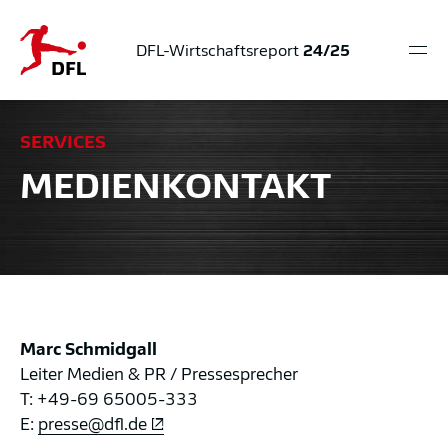
DFL-Wirtschaftsreport
24/25
Hau
öff
Sprungmarken
Springe
Springe
Springe
direkt
direkt
direkt
SERVICES
zu
zum
zur
MEDIENKONTAKT
Hauptinhalt
Suche
Marc Schmidgall
Leiter Medien & PR / Pressesprecher
Offizielle Partner der Bundesliga und 2. Bundesliga
T: +49-69 65005-333
E:
presse@dfl.de
adidas
aws
DAZN
EA
Milka
ServiceNow
Sky
Sorare
Tipico
Topps
fun